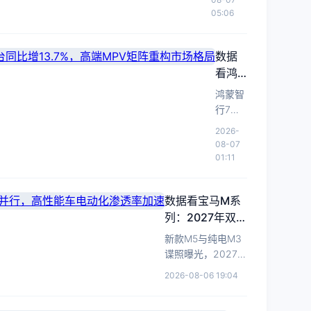
SUV
不变，
混版
05:06
细
WLTC
豪华B
分
纯电续
级车防
市
数据
航维持
御性迭
场。
126km，
看鸿
代信号
外观对
蒙智
显现
鸿蒙智
齐纯电
行：7
行7月
家族设
月交
交付
2026-
计，反
付4.5
45046
08-07
映豪华
万台
台，累
01:11
品牌在
计破
同比
新能源
148万
增
转型期
数据看宝马M系
辆。尊
13.7%，
的防御
列：2027年双线
界MPV
高端
性产品
发布填
并行，高性能车
新款M5与纯电M3
MPV
策略。
补80-
电动化渗透率加
谍照曝光，2027年
矩阵
120万
速
发布，标志宝马M
重构
2026-08-06 19:04
级空
部门电动化渗透率
市场
白，产
进入新阶段。
格局
品结构