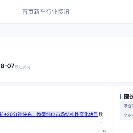
首页
新车
行业
资讯
08-07
最近发稿
擅
渗透
数
比亚
据
看
smart