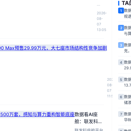
smart
T
精
精
灵
数
1
2026-
灵
规
#2
08-
#2：
曝
07
数据
2
光，
13:05
400km
与
CLTC
续
续
航
数据
3
数
航
充
+20
据
400km、
分
看
快
数据
4
小
钟
29
充
30
米
快
20
万
澎
充，
数据
2026-
5
分
级
程
08-
13
微
钟，
增
N90
07
型
较
Max
11:51
程
数
6
纯
同
预
储渗
SUV：
级
电
售
小
均
数据看AI座
数据
7
市
29.99
米
值
华
舱：联发科出
场
万
N90
提
货量破3500
元，
结
联发科座舱平台