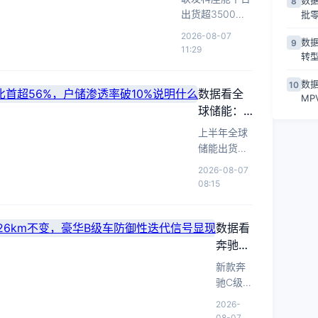
数据
8
Max
升
CLTC
万套，感知与
构
出货超3500万
批
预
35%，
综
算力重构智能
性
套，3nm芯片上
预
售
2026-08-07
合
数据
9
底座
车推动AI定义汽
变
11:29
示
29.99
续
转
车，感知融合成
化
微
万
航
行业新信号。
信
型
数据
10
元，
1705km，
数据看全
号
车
M
以
大
球储能：
高
高
七
非中国市
端
上半年全球
配
座
场占比首
化
储能出货
低
市
趋
超56%，
461.3GWh
价
2026-08-07
场
势。
户储渗透
增71%，非
切
08:15
结
率破10%
中国市场占
入
构
比首超中
说明什么
30
性
国，户储份
数据看
万
竞
额破10%。
级
奔驰C
争
增
级改
新款奔
加
程
款：插
驰C级谍
七
剧
混续航
照曝
2026-
座
126km
光，插
08-07