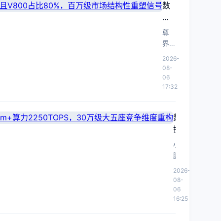
数
持续上
据
探。
看
尊
尊
界
界
MPV
2026-
MPV：
预
08-
23
售
06
23
17:32
天
天
订
订
单
数
单
破
据
破
万
看
万，
小
且
V800
小
鹏
V800
占
鹏
G9L
占
2026-
比
G9L：
轴
08-
比
80%，
轴
距
06
80%，
企
增
16:25
距
百
业
至
加
客
万
3100mm，