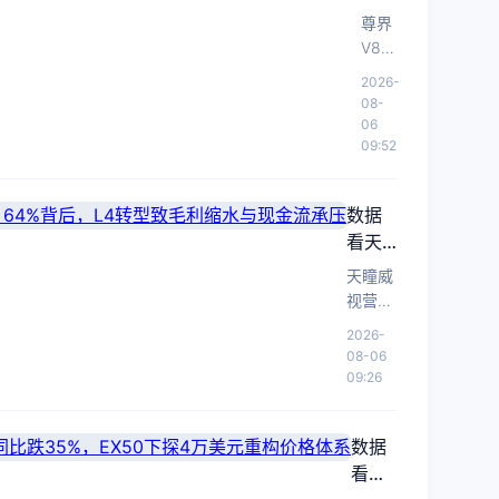
C
界
万
内，
尊界
级
级
奥
V800：
V800
终
SUV
迪
76.6
以
端
2026-
价
S6
万元
76.6
08-
价
值
转
起售
万-101.6
06
破
基
插
万元
09:52
冲击
准。
20
混。
上
百万
数
万，
市，
级
据
数据
奥
填补
MPV，
显
看天
迪
国产
国产
示
瞳威
百万
S6
天瞳威
高端
德
级
视
插
视营收
化结
系
MPV
IPO：
混
复合增
豪
构性
2026-
空
营收
长
化
08-06
华
突破
白，
CAGR
64%，
背
09:26
车
信号
L3原
但L4业
64%
后
正
生架
务占比
背
的
通
构与
数据
升至
后，
结
过
800V
68.4%
看沃
L4转
价
构
平台
拉低毛