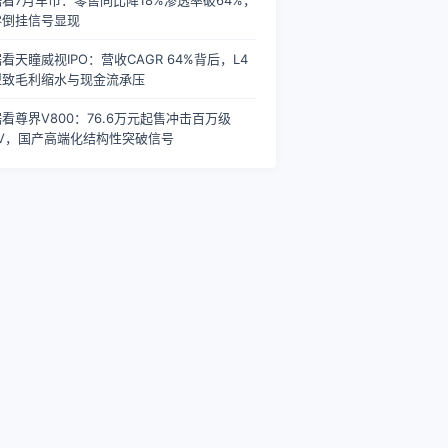
看7月车市：零售同比降18%渗透率破64%，
零倒挂信号显现
看天瞳威视IPO：营收CAGR 64%背后，L4
型致毛利缩水与现金流承压
看尊界V800：76.6万元起售冲击百万级
PV，国产高端化结构性突破信号