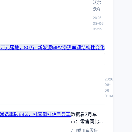
尔沃
格
型致
沃尔
性
重塑
利，应
电动
下
沃Q2
毛利
焦
高端
收账款
化：
探
中国
缩水
商务
虑
2026-
周转天
中国
与
销量
车价
与现
08-06
数激增
动
销量
同比
02:29
值锚
金流
至300
力
降
同比
点。
承压
天。
重
35%，
跌
构
数
纯电
35%，
应
占比
据
EX50
对
23%
看
下探
尊
市
未达
尊
界
4万
占
标。
界
V800/V680
美元
率
2026-
EX50
MPV：
展
重构
08-
下
拟下
预
车
06
价格
滑。
探至4
到
01:48
售
体系
万美
店，
价
元区
预
65-
间，
数据看7月车
售
120
试图
市：零售同比降
价
万
通过
18%渗透率破
65-
7月乘用车零售
价格