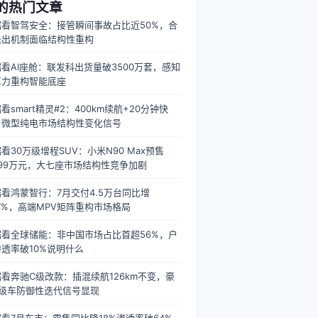
A的热门文章
据看智驾安全：接管瞬间事故占比近50%，合
退出机制面临结构性重构
看AI座舱：联发科出货量破3500万套，感知
算力重构智能底座
看smart精灵#2：400km续航+20分钟快
，微型纯电市场结构性变化信号
看30万级增程SUV：小米N90 Max预售
.99万元，大七座市场结构性竞争加剧
看鸿蒙智行：7月交付4.5万台同比增
.7%，高端MPV矩阵重构市场格局
据看全球储能：非中国市场占比首超56%，户
透率破10%说明什么
看奔驰C级改款：插混续航126km不变，豪
B级车防御性迭代信号显现