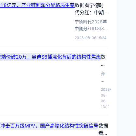
长
户
数据看宁德时
级
首
102mm+算
占
代分红：中期
市
发
力
80%，
派现61.8亿
AI
场
宁德时代2026年
2250TOPS
百
座
元，产业链利
结
中期分红61.8亿
30
万
椅
润分配格局生
构
元，每股1.411
级
万
2026-08-06 15:24
与
变
元，反映动力电
性
MPV
级
2250TOPS
池龙头盈利兑现
重
市
大
算
与现金流充裕
塑
数
场
五
力，
度。
信
据
迎
以
座
号
来
看
原
奔
竞
结
德
生
驰C
争
构
系
大
级
维
2026-
性
豪
五
终
08-
度
变
座
华
端
06
重
化。
布
价
13:11
改
构
局
跌
款：
重
至
奔
数据
塑
20
驰
看尊
30
万