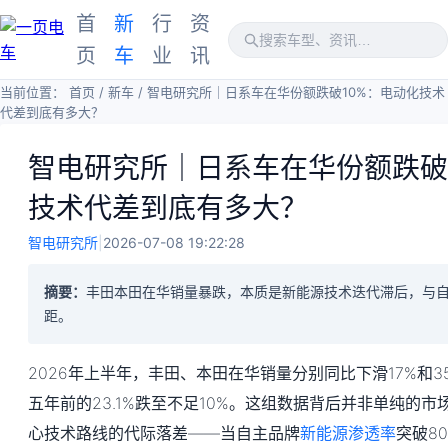
首
新
行
资
页
车
业
讯
当前位置：
首页
/
新车
/
智电研究所｜日系车在华份额跌破10%：电动化技术
代差到底有多大？
智电研究所｜日系车在华份额跌破
技术代差到底有多大？
智电研究所
|
2026-07-08 19:22:28
摘要：
丰田本田在华销量暴跌，本质是新能源技术迭代滞后，与
距。
2026年上半年，丰田、本田在华销量分别同比下滑17%和
五年前的23.1%跌至不足10%。这组数据背后并非单纯的
心技术路线的代际落差——当自主品牌
新能源渗透率
突破8