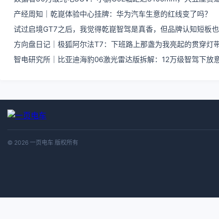
产经周知｜乾崑体验中心挂牌：华为汽车生意的红线变了吗？
试过启境GT7之后，我觉得乾崑智驾是真香，但品牌认知短板
方向盘日记｜极狐阿尔法T7：下班路上那盏为我亮起的贯穿灯
智电研究所｜比亚迪海豹06激光雷达版拆解：12万级智驾下放
© 2026 一页电车 版权所有