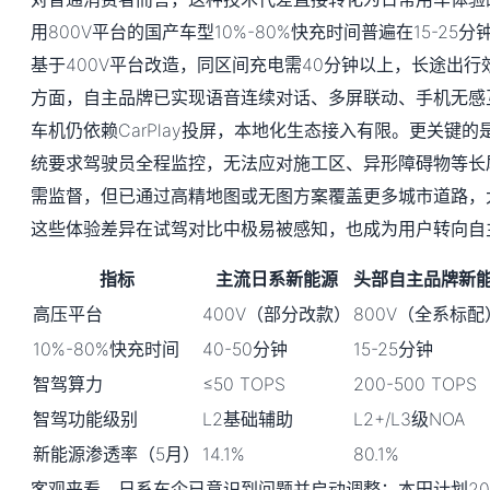
用800V平台的国产车型10%-80%快充时间普遍在15-2
基于400V平台改造，同区间充电需40分钟以上，长途出
方面，自主品牌已实现语音连续对话、多屏联动、手机无感
车机仍依赖CarPlay投屏，本地化生态接入有限。更关键的
统要求驾驶员全程监控，无法应对施工区、异形障碍物等长
需监督，但已通过高精地图或无图方案覆盖更多城市道路，
这些体验差异在试驾对比中极易被感知，也成为用户转向自
指标
主流日系新能源
头部自主品牌新
高压平台
400V（部分改款）
800V（全系标配
10%-80%快充时间
40-50分钟
15-25分钟
智驾算力
≤50 TOPS
200-500 TOPS
智驾功能级别
L2基础辅助
L2+/L3级NOA
新能源渗透率（5月）
14.1%
80.1%
客观来看，日系车企已意识到问题并启动调整：本田计划20