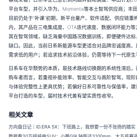
平台车型，并引入华为、Momenta等本土智驾供应商；丰
目前仍处于“补课”初期，新平台量产、软件适配、供应链重构
内，其产品在三电集成度、OTA迭代速度、数据闭环能力等
其在智驾领域，缺乏海量中国路况数据训练，即便硬件达标
缺口。因此，当前日系新能源车型更适合对品牌忠诚度高、
需求低的用户；若追求技术前沿体验，仍需等待下一代原生
日系车在华颓势的本质，是技术路线切换期的系统性滞后，
购车者而言，若重视补能效率、智能交互与高阶智驾，现阶
与体验完整性上更具优势；若偏好日系可靠性与保值率，建议
平台打造的车型，届时技术代差有望实质性收窄。
相关文章
方向盘日记｜ID.ERA 5X：下班路上，我想要一份不张扬的踏实
数据看30万级纯电SUV：小鹏G9L轴距达3100mm，大五座