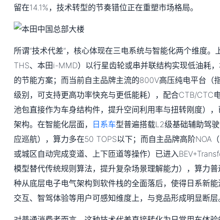
留在14.1%，技术转型的节奏错位正在重塑市场格局。
所谓“技术代差”，核心体现在三电系统与智能化两个维度。
THS、本田i-MMD）以行星齿轮或串并联结构实现低油耗，
的节能方案；而当前自主品牌主流的800V高压纯电平台（指
级别，可支持更高功率快充与更低能耗），配合CTB/CTC
池包直接作为车身结构件，提升空间利用率与扭转刚度），已
架构。在智能化层面，
日系车
型普遍搭载L2级基础辅助驾
应巡航），算力多在50 TOPS以下；而自主品牌高阶NO
或城区自动完成变道、上下匝道等操作）已进入BEV+Transf
模型替代传统规则算法，提升复杂场景理解能力），算力普遍达2
种从底层电子电气架构到软件栈的全面落后，使得日系新能
交互、智驾体验等用户可感知维度上，与竞品形成明显断层
对普通消费者而言，这种技术代差直接转化为日常用车体验