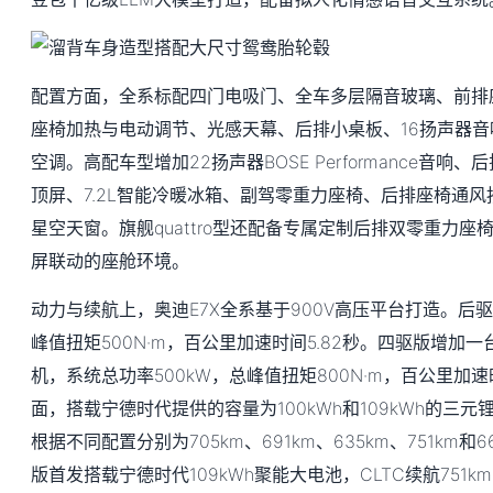
配置方面，全系标配四门电吸门、全车多层隔音玻璃、前排
座椅加热与电动调节、光感天幕、后排小桌板、16扬声器
空调。高配车型增加22扬声器BOSE Performance音响、后排2
顶屏、7.2L智能冷暖冰箱、副驾零重力座椅、后排座椅通风
星空天窗。旗舰quattro型还配备专属定制后排双零重力座
屏联动的座舱环境。
动力与续航上，奥迪E7X全系基于900V高压平台打造。后驱
峰值扭矩500N·m，百公里加速时间5.82秒。四驱版增加一
机，系统总功率500kW，总峰值扭矩800N·m，百公里加速
面，搭载宁德时代提供的容量为100kWh和109kWh的三元
根据不同配置分别为705km、691km、635km、751km
版首发搭载宁德时代109kWh聚能大电池，CLTC续航751k