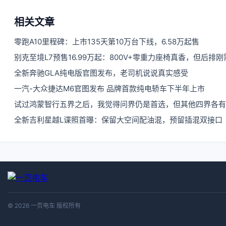
相关文章
零跑A10里程碑：上市135天第10万台下线，6.58万起售
别克至境L7预售16.99万起：800V+零重力座椅真香，但后排
全新奔驰GLA纯电版官图发布，老司机说说真实感受
一汽-大众捷达M6官图发布 品牌首款纯电轿车下半年上市
试过鸿蒙智行五界之后，我觉得问界仍是首选，但其他四界各有
全新吉利星越L谍照首曝：保留大空间配油混，预留插混双接口
© 2026 一页电车 版权所有