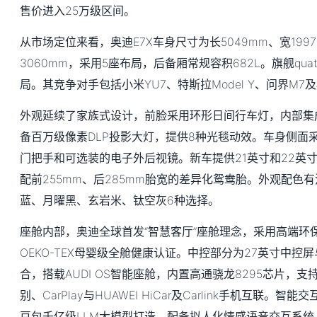
售价进入25万级区间。
从市场定位来看，奥迪E7X车身尺寸为长5049mm、宽1997
3060mm，采用5座布局，后备厢常规容积682L。旗舰qua
局。其竞争对手包括小米YU7、特斯拉Model Y、问界M7
外观延续了家族式设计，前脸采用环形日间行车灯，内部集成超
备百万级像素DLP投影大灯，提供8种光毯动效。车身侧面
门把手和可选装的电子外后视镜。新车提供21英寸和22英
配前255mm、后285mm胎宽的差异化鸳鸯胎。外观配色
蓝、月曜黑、玄岩米、钛空灰6种选择。
座舱内部，奥迪全球首发“智慧客厅”座舱理念，采用高端环
OEKO-TEX母婴级全舱健康认证。中控部分为27英寸中控屏
合，搭载AUDI OS智能座舱，内置高通骁龙8295芯片，支
别、CarPlay与HUAWEI HiCar及Carlink手机互联。智
豆包千亿级LLM大模型打造，配备拟人化情感语音交互系统