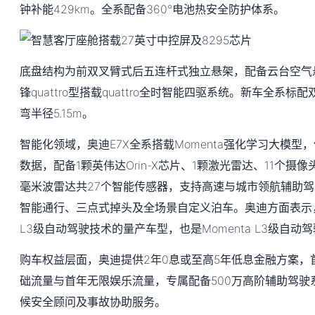
钟补能429km。全系配备360°电池热安全防护体系。
底盘结构为前双叉臂式后五连杆式独立悬架，配备云台空气
锋quattro型搭载quattro全时智能四驱系统。新车全系标
弯半径5.15m。
智能化领域，奥迪E7X全系搭载Momenta强化学习大模型
数据，配备1颗英伟达Orin-X芯片、1颗激光雷达、11个摄
毫米波雷达共27个智能传感器，支持高速与城市领航辅助驾
智能通行、三点式掉头及全场景自定义泊车。奥迪方面表示，
L3级自动驾驶技术的量产车型，也是Momenta L3级自动
购车权益层面，奥迪提供2年0息或至高5年低息金融方案，
础流量与首年无限娱乐流量，专属配备500万高阶辅助驾驶
候安全顾问及事故协助服务。