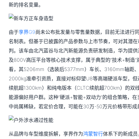
新的排名变量。
由于
享界G9
尚未公布批发量与零售量数据，目前无法进行同比
名制表。但基于已披露的产品参数与上市节奏，可对其潜在
判。该车由北汽蓝谷与北汽新能源负责研发制造，华为提供
及800V高压平台等核心技术支撑，属于典型的“技术+制造
看，其5206mm（选装后5377mm）车长、3160mm轴距
2000kg准牵引资质，直接对标仰望U8等高端硬派车型，但
续航超1300km）和纯电版本（CLTC续航超700km）的
能源偏好用户群。这种“硬派+智能+双动力”的组合策略，在
中尚属稀缺，若定价合理，可能在30万-50万元价格带形
从品牌与车型维度拆解，享界作为
鸿蒙智行
体系下的新成员