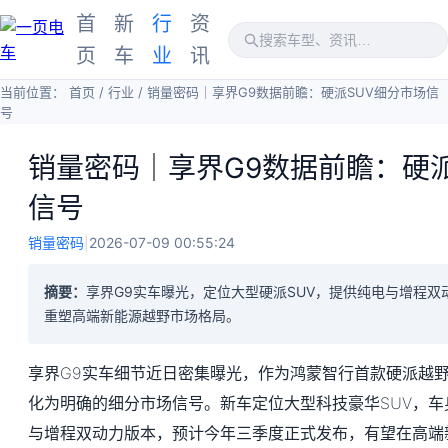
首
新
行
资
页
车
业
讯
当前位置：
首页
/
行业
/
销量密码｜享界G9数据前瞻：硬派SUV细分市场信
号
销量密码｜享界G9数据前瞻：硬派
信号
销量密码
|
2026-07-09 00:55:24
摘要：
享界G9实车曝光，定位大型硬派SUV，提供纯电与增程
重塑高端新能源越野市场格局。
享界G9实车细节近日密集曝光，作为鸿蒙智行首款硬派越野
化为明确的细分市场信号。新车定位大型科技豪华SUV，车身
与增程双动力版本，预计今年三季度正式发布，有望在高端