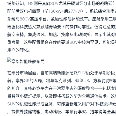
铺垫认知，G9则是其向SUV尤其是硬派细分市场的战略延
配前后双电机四驱（前160kW+后277kW），系统综合功率
系统与800V高压平台，兼顾性能与补能效率。座舱采用三
既强化科技感又兼顾越野场景下的操作可靠性。值得注意的
航空座椅，集成通风、加热、按摩及电动腿托，显示出其对
重考量。这种配置组合在传统硬派SUV中较为罕见，可能吸
用户的转化。
在细分市场层面，当前高端新能源硬派SUV仍处于早期阶
著。享界G9的入局，将与坦克系列、仰望U8、方程豹豹8
的扩容。其核心竞争力在于鸿蒙生态的深度整合——包括专属H
景智驾小蓝灯提示、以及即将搭载的华为全新通信技术。这
SUV的机械性能形成互补，可能重新定义用户对“科技豪华
厂提供外挂储物箱、电动踏板、车顶行李架、拖车钩等全套