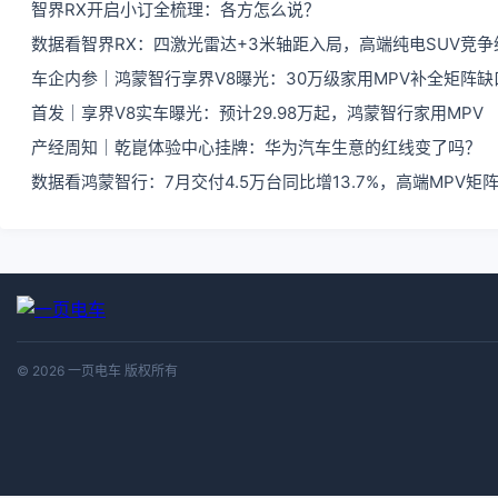
智界RX开启小订全梳理：各方怎么说？
数据看智界RX：四激光雷达+3米轴距入局，高端纯电SUV竞争
车企内参｜鸿蒙智行享界V8曝光：30万级家用MPV补全矩阵缺
首发｜享界V8实车曝光：预计29.98万起，鸿蒙智行家用MPV
产经周知｜乾崑体验中心挂牌：华为汽车生意的红线变了吗？
数据看鸿蒙智行：7月交付4.5万台同比增13.7%，高端MPV矩
© 2026 一页电车 版权所有