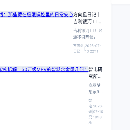
800V
平
平
台
方向盘日记｜
台
落
吉利银河TT漂
与
地，
移下线：那些
425kW
吉利银河TT厂区
纯
藏在极限操控
动
漂移引热议，
电
里的日常安心
力，
800V电驱与高
方向盘
2026-07-
运
Q4
|
阶智驾让极限性
日记
10 22:11
动
上
能化作日常出行
轿
市
的从容底气。
切
跑
智电研
入
赛
究所｜
C
道
岚图梦
岚图梦
级
结
想家9
想家9官
纯
构
L3级架
宣首搭
电
智
性
构拆
L3级自
运
电
2026-
变
解：
动驾驶
研
|
07-10
动
化
架构，
究
19:18
50万
轿
所
本文拆
说
级MPV
跑
解其技