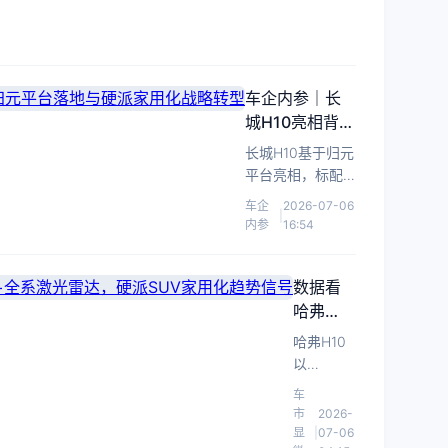
06
破
究
境
19:15
所
万，
S
全
全
系
系
车企内参｜长
标
标
城H10亮相背
配
配
后：归元平台
华
长城H10基于归元
华
落地与硬派家
为
平台亮相，标配
为
用化战略转型
ADS
激光雷达与Hi4混
车企
2026-07-06
ADS
Pro
|
动，标志其硬派
内参
16:54
Pro
增
SUV向家用舒适
增
强
与高阶智驾全面
版
强
转型。
数据看
与
版
哈弗
鸿
拆
H10：
哈弗H10
蒙
解：
3000mm
以
座
15
轴距+全
3000mm
舱，
车
万
系激光
轴距、
将
市
2026-
级
雷达，
800V快
显
|
07-06
高