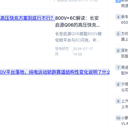
3
产经周知
|
2026-07-17 17:02
价策略应对20万级纯电红
规
海竞争。
新车
4
800V+6C解读：长安
65
启源Q06的高压快充方
案到底行不行？
长安启源Q06搭载800V碳
方向
5
路
化硅平台与6C闪充，补能
效率对标头部梯队，智驾
智电研究
2026-07-17
宾
6
|
硬件到位但实际能力待验
所
14:26
防
证。
奥迪
7
数
配9
据
宁
8
看
吉
公
吉
利
利
银
上汽
9
车
银
河
上
市
2026-
河
TT
显
|
07-11
小鹏
10
搭
微
02:56
TT：
VL
镜
载
425kW