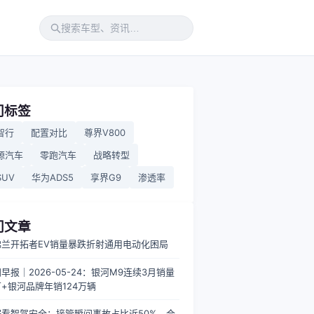
门标签
智行
配置对比
尊界V800
源汽车
零跑汽车
战略转型
UV
华为ADS5
享界G9
渗透率
门文章
佛兰开拓者EV销量暴跌折射通用电动化困局
早报｜2026-05-24：银河M9连续3月销量
+银河品牌年销124万辆
据看智驾安全：接管瞬间事故占比近50%，合