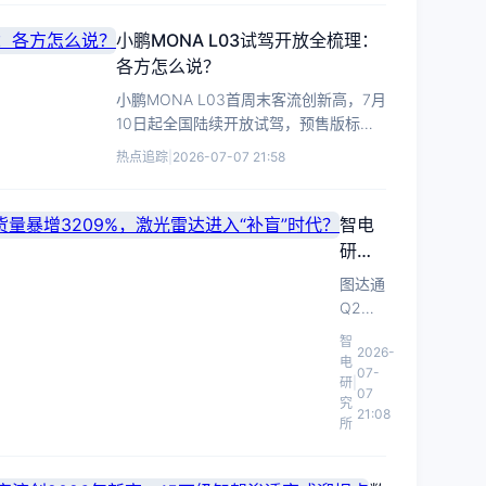
明
细
的智驾
术原
了
分
含金量
小鹏MONA L03试驾开放全梳理：
理、落
市
什
几何？
各方怎么说？
地边界
场，
么
及与竞
小鹏MONA L03首周末客流创新高，7月
技
品差
10日起全国陆续开放试驾，预售版标配
术
异。
高阶智驾。
规
热点追踪
|
2026-07-07 21:58
格
对
标
智电
行
研究
业
所｜
图达通
头
图达
Q2出
部。
通灵
货增
智
2026-
雀系
385%，
电
07-
列出
灵雀系
研
|
07
列激增
究
货量
21:08
所
3209%。
暴增
从猎鹰
3209%，
到灵
激光