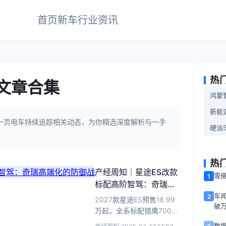
首页
新车
行业
资讯
热
文章合集
鸿蒙
新能
，一页电车持续追踪相关动态，为你精选深度解析与一手
硬派S
热
产经周知｜星途ES改款
雪
1
标配高阶智驾：奇瑞高
端化的防御战
车闻
2
2027款星途ES预售18.99
破万
万起，全系标配猎鹰700智
驾与8295芯片，以高配低
数