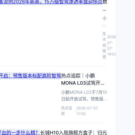
数
雀，激
雷达
据
光雷达
进入
看
正从单
小
“补
小
一前向
鹏
盲”时
感知走
鹏
MONA
车
代？
向全车
2026-
MONA
L03
市
07-
覆盖。
L03：
首
显
|
07
周
微
首
19:02
镜
末
周
门
末
店
客
热点追踪｜小鹏
客
流
MONA L03试驾开
流
创
启：预售版本标配高
创
小鹏MONA L03于7月10
2026
阶智驾
2026
日起开放试驾，预售版
年
年
标配高阶智驾，首周末
热点追
2026-07-07
新
新
|
客流创新高。
踪
17:55
高，
高，
15
预
售
万
长城H10入局旗舰方盒子：归元