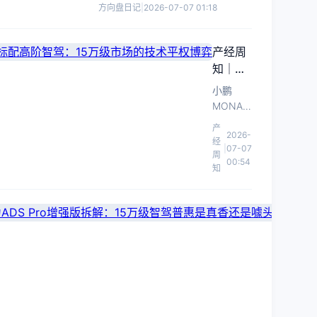
家用出行更从容。
方向盘日记
|
2026-07-07 01:18
产经周
知｜小
鹏
小鹏
MONA
MONA
L03预
L03预售
产
2026-
售标配
14.38万
经
|
07-07
高阶智
起且全系
周
00:54
标配高阶
知
驾：15
智驾，意
万级市
在通过技
场的技
智
术平权抢
术平权
电
占15万级
博弈
研
主流市
华
场，重塑
究
境
智能汽车
所
S
智
成本与定
2026
｜
交
电
价体系。
07-
华
付
研
|