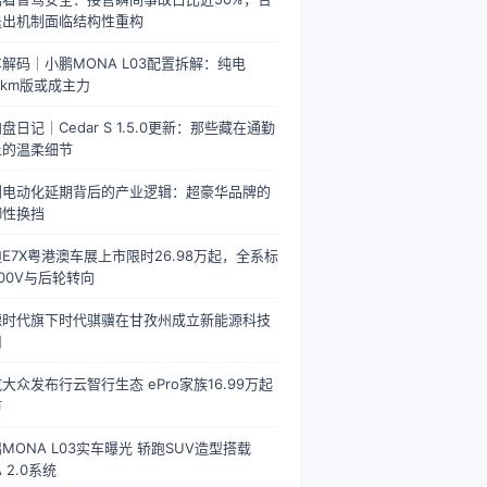
退出机制面临结构性重构
解码｜小鹏MONA L03配置拆解：纯电
0km版或成主力
盘日记｜Cedar S 1.5.0更新：那些藏在通勤
上的温柔细节
利电动化延期背后的产业逻辑：超豪华品牌的
御性换挡
E7X粤港澳车展上市限时26.98万起，全系标
00V与后轮转向
德时代旗下时代骐骥在甘孜州成立新能源科技
司
大众发布行云智行生态 ePro家族16.99万起
市
MONA L03实车曝光 轿跑SUV造型搭载
A 2.0系统
+800V