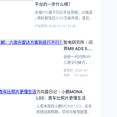
14.38
级
平台的一步什么棋？
万
智
长城H10基于归元平台亮相，以插混
起
驾
+高阶智驾切入30万级市场，意在重
全
渗
塑硬派SUV价值体系与利润结构。
系
产经周知
|
2026-07-07 12:28
透
标
率
配
或
智电研究所｜问
高
迎
阶
界M9 ADS 5.0
拐
智
拆解：六激光雷
全新一代问界M9
点
驾，
达方案到底行不
三周交付破万，核
7
行？
心升级ADS 5.0与
智电研
2026-07-
月
|
六激光雷达，本文
究所
07 06:25
10
拆解其技术代际差
日
异与实际体验边
开
界。
方向盘日记｜小鹏MONA
放
L03：真车比照片更懂生活
试
驾。
上周末探店小鹏MONA L03，实车
质感远超预期，空间与智驾配置让