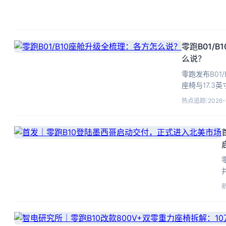
零跑B01/
么说？
零跑发布B01
座椅与17.3
注。
热点追踪
|
2026-