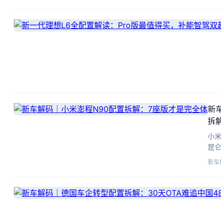
新
拆
小米
昆仑
系统
新车