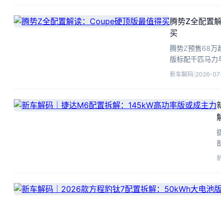
腾势Z全配置解
买
腾势Z预售68万
版标配千匹马力
道版溢价集中在
新车解码
|
2026-07