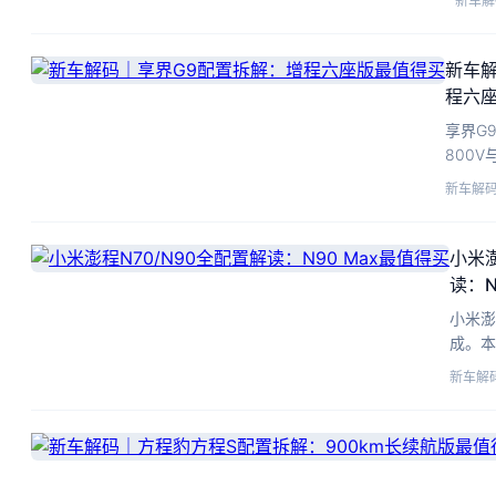
新车解
新车解
程六
享界G
800
越野与
新车解
小米澎
读：N
小米澎
成。本
数，帮
新车解