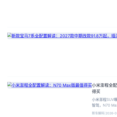
小米澎程全配
得买
小米澎程SUV
智驾，N70 M
高。
新车解码
|
2026-0