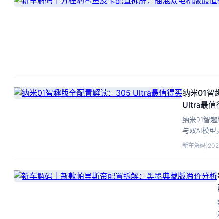
纳米01智
Ultra最
纳米01智趣
与双AI模型，
新车解码
|
202