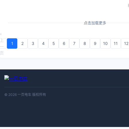
点击加载更多
«
上
1
2
3
4
5
6
7
8
9
10
11
12
一
页
© 2026 一页电车 版权所有