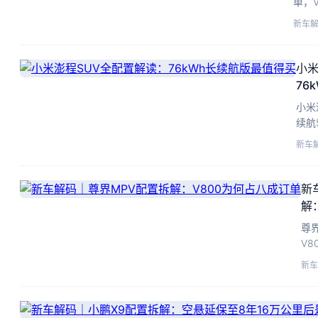
单，
配置
新车
配更
小米
76
小米
续航
现一
新车
里。
新
解
尊
V
配
新车
值