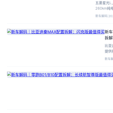
五菱星光L
260km
臻享型性价
新车解码
|
20
新车
拆解
比亚
提供
28
新车
天神