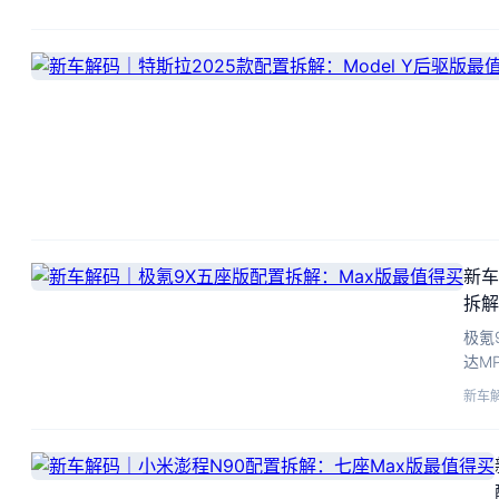
新车
拆解
极氪
达M
机，
新车
选。