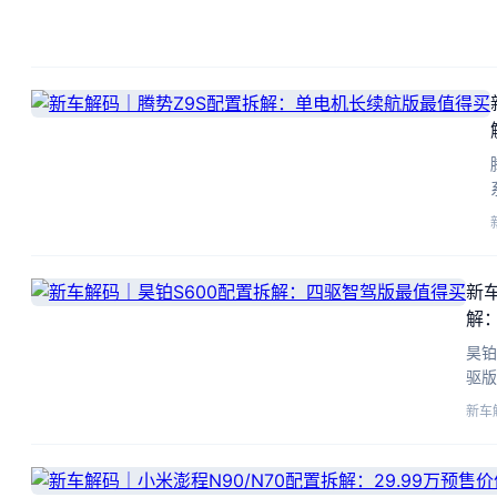
新
解
昊铂
驱版
动S
新车