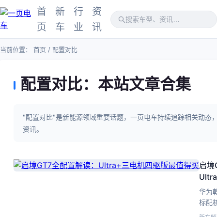
首
新
行
资
页
车
业
讯
当前位置：
首页
/ 配置对比
配置对比：本站文章合集
"配置对比"是新能源领域重要话题，一页电车持续追踪相关动态
资讯。
启境
Ul
华为乾
标配核
价比