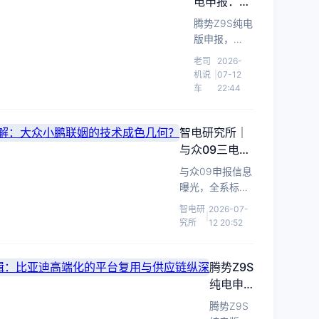
电申报：3
3025mm，
功
米轴距大轿
高
腾势Z9S纯电
率
跑是真的
低
版申报，
布
香，但重量
功
3025mm轴
老司
2026-
局，
率
和选装也不
距配370kW
机说
|
07-12
纯
版
得不提
电机，老司机
车
22:44
电
整
聊聊这台大轿
备
中
跑的真实期待
质
智电研究所｜
与槽点。
大
量
与众09三电系
型
差
统拆解：大众
轿
与众09申报信息
295kg，
小鹏联姻的技
车
曝光，全系标配
峰
术成色几何？
结
宁德时代磷酸铁
值
智电研
2026-07-
|
锂电池，后驱峰
构
究所
12 20:52
功
值230kW，解读
性
率
大众小鹏合作车
分
差
型的技术取舍与
腾势Z9S
化
50kW。
竞争力。
纯电申
信
报背后
号
腾势Z9S
的产业