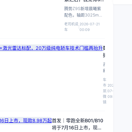
万级纯电轿车又有
腾势Z9S新增晨曦紫
新选择了
配色，轴距3025mm
续航920km，老司机
老司机说
2026-07-21
|
实测驾驶感受与性价
车
00:09
比分析。
数
据
看
吉
吉
利
利
银
车
银
河
市
2026-
河
TT
显
|
07-19
Ultra
微
09:21
TT
镜
版
Ultra：
7
800V+激
月
光
首发｜零跑全新B01/B10
21
雷
将于7月16日上市，现款
日