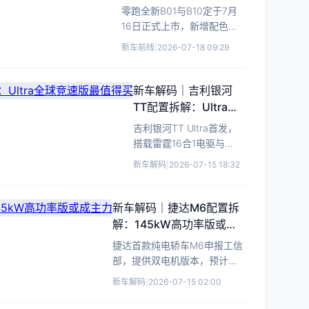
达
8.98万起
预
零跑全新B01与B10定于7月
标
售，
16日正式上市，新增配色及
配，
搭
高阶智驾配置，现款B01售价
新车前线
|
2026-07-18 09:29
20
载
8.98万元起。
万
800V
级
平
新车解码｜吉利银河
台
纯
TT配置拆解：Ultra全
与
电
球竞速版最值得买
吉利银河TT Ultra首发，
激
轿
搭载雷霆16合1电驱与
光
车
800V平台，3.8秒破百，
雷
新车解码
|
2026-07-15 18:32
技
四驱版性价比突出。
达，
术
425kW
门
双
新车解码｜捷达M6配置拆
槛
电
解：145kW高功率版或成
再
机
主力
捷达首款纯电轿车M6申报工信
抬
四
部，提供双电机版本，预计
升
驱，
2026年下半年上市，主打中型
CLTC
新车解码
|
2026-07-15 02:00
轿跑市场。
续