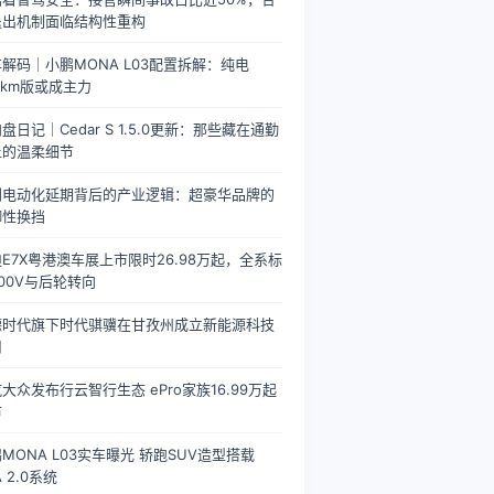
退出机制面临结构性重构
解码｜小鹏MONA L03配置拆解：纯电
0km版或成主力
盘日记｜Cedar S 1.5.0更新：那些藏在通勤
上的温柔细节
利电动化延期背后的产业逻辑：超豪华品牌的
御性换挡
E7X粤港澳车展上市限时26.98万起，全系标
00V与后轮转向
德时代旗下时代骐骥在甘孜州成立新能源科技
司
大众发布行云智行生态 ePro家族16.99万起
市
MONA L03实车曝光 轿跑SUV造型搭载
A 2.0系统