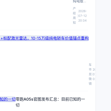
纯电版完
逻辑：
成工信部
产
2026-
比亚迪
申报，双
经
|
07-12
高端化
版本策略
周
20:34
折射出比
知
的平台
亚迪在高
复用与
端轿车市
供应链
数
场的平台
纵深
据
复用效率
看
与垂直整
奇
合供应链
风
瑞
的成本控
云
风
车
制能力。
A9
云
市
2026-
预
A9
显
|
07-12
预
微
02:51
售：
镜
售
11.59
价
万
11.59-
起
零跑A05s官图发布汇总：目前已知的一
13.59
售
切
万
+标