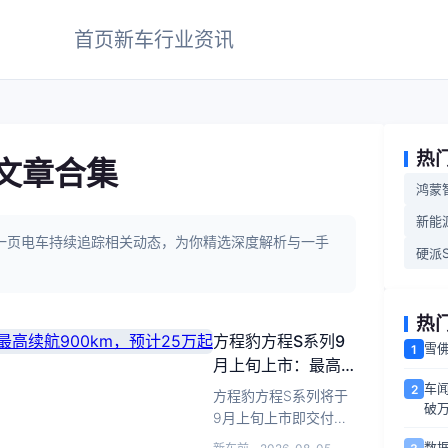
首页
新车
行业
资讯
热
文章合集
鸿蒙
新能
，一页电车持续追踪相关动态，为你精选深度解析与一手
硬派S
热
方程豹方程S系列9
雪
1
月上旬上市：最高
续航900km，预计
车闻
2
方程豹方程S系列将于
破万
25万起
9月上旬上市即交付，
8月成都车展首发内
数