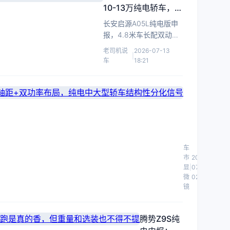
场。
10-13万纯电轿车，老
司机说说真实感受
长安启源A05L纯电版申
报，4.8米车长配双动
力，瞄准10-13万市场，
老司机说
2026-07-13
|
老司机聊聊它的空间、动
车
18:21
力与槽点。
数
据
看
腾
腾
势
势
Z9S
车
Z9S
纯
市
2026-
申
电
显
|
07-13
版
微
02:00
报：
镜
申
3025mm
报，
轴
轴
距
腾势Z9S纯
距
+双