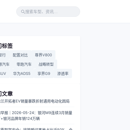
门标签
智行
配置对比
尊界V800
源汽车
零跑汽车
战略转型
UV
华为ADS5
享界G9
渗透率
门文章
佛兰开拓者EV销量暴跌折射通用电动化困局
早报｜2026-05-24：银河M9连续3月销量
+银河品牌年销124万辆
据看智驾安全：接管瞬间事故占比近50%，合