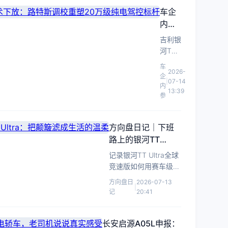
航
车企
650km。
内参
｜吉
吉利银
利银
河TT
河TT
Ultra
车
2026-
Ultra
全球竞
企
|
07-14
技术
速版预
内
13:39
热，搭
参
下
载路特
放：
斯调校
路特
方向盘日记｜下班
底盘与
斯调
路上的银河TT
800V
校重
Ultra：把颠簸滤成
平台，
记录银河TT Ultra全球
塑20
以超跑
生活的温柔
竞速版如何用赛车级底
万级
技术下
盘，将通勤路上的颠簸
纯电
方向盘日
2026-07-13
放冲击
|
化为从容与安心。
记
20:41
驾控
中大型
标杆
纯电轿
车市
长安启源A05L申报：