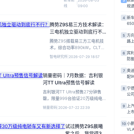
3
新车前
2026-08-05
|
饰，CLTC续航最高
规
线
09:00
900km，预计售价25-
30万元。
新车
4
65
腾势Z9S易三方技术解读：
三电机独立驱动到底行不
方向
5
行？
腾势Z9S搭载易三方三电机技
路
术，综合功率890kW，CLTC
宾
6
续航780km，兼顾性能与操
智电研究所
|
2026-07-29 18:57
防
控。
奥迪
7
销量密码｜7月数据：吉利银
配9
河TT Ultra预售信号解读
宁
8
吉利银河TT Ultra预售27分钟售
公
罄，限量999台验证20万级纯电运
动轿车需求，释放细分市场高潜力
上汽
9
销量密码
|
2026-07-22 22:39
信号。
上
小鹏
10
试过腾势Z9S晨曦
VL
紫之后，我觉得30