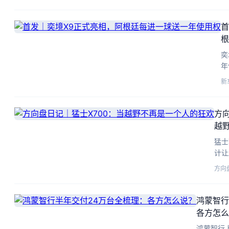
首
根
奕
年
A
新
方向
越
猛士
计让
舒适
方向
鸿蒙智行
各方怎么
鸿蒙智行