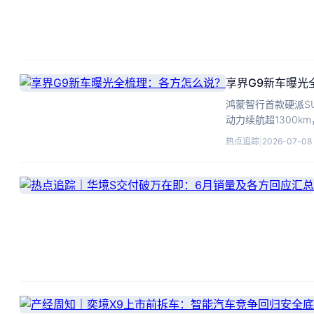
享界G9新车曝光
鸿蒙智行首款硬派S
动力续航超1300k
热点追踪
|
2026-07-08 