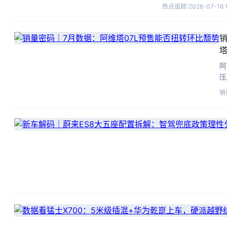
热点追踪
|
2026-07-16 
塔
阿
压
搭
销
局