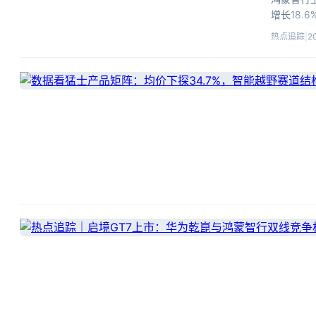
增长18.
但媒体指
热点追踪
|
2
部竞争压