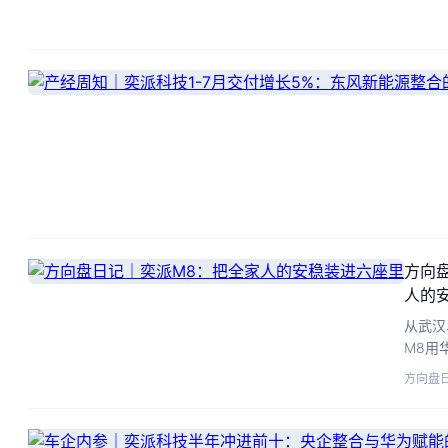
方向
人的
从武汉
M8用
造车底
方向盘
容。