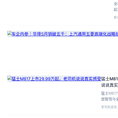
驾
全
起
2
新
1
猛士M8
说说真实
猛士M81
崑智驾与
重影响能
老司机说车
|