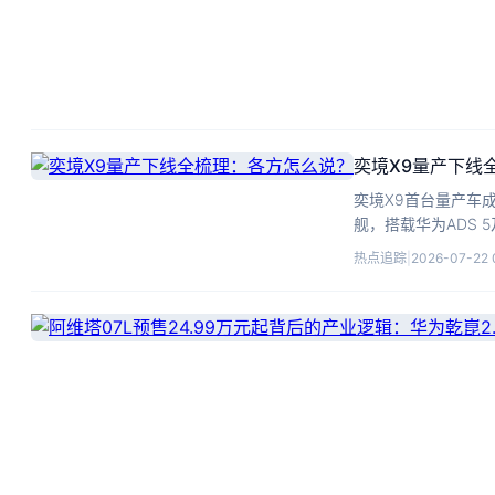
奕境X9量产下线
奕境X9首台量产车
舰，搭载华为ADS 
市交付。
热点追踪
|
2026-07-22 