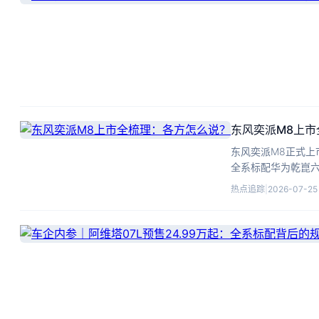
东风奕派M8上
东风奕派M8正式上市
全系标配华为乾崑
力。
热点追踪
|
2026-07-25 