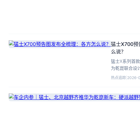
猛士X700
么说？
猛士X系列首款
为乾崑联合设
SUV。
热点追踪
|
2026-0