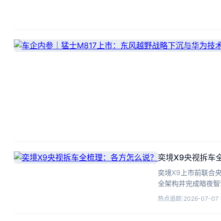
奕境X9央视拆车
奕境X9上市前联合
全架构并完成暗夜智
争。
热点追踪
|
2026-07-07 