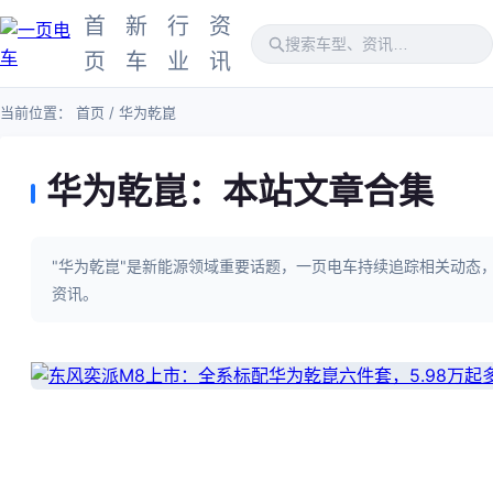
首
新
行
资
页
车
业
讯
当前位置：
首页
/ 华为乾崑
华为乾崑：本站文章合集
"华为乾崑"是新能源领域重要话题，一页电车持续追踪相关动态
资讯。