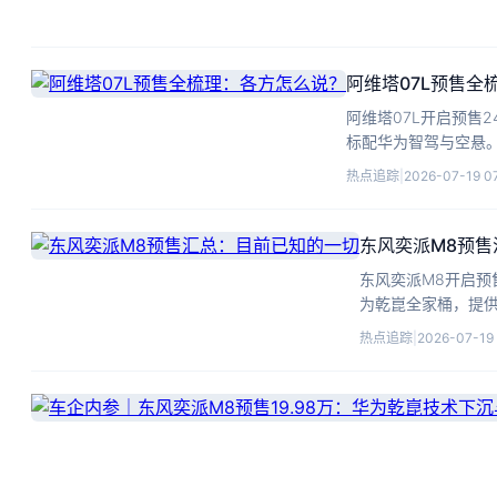
阿维塔07L预售全
阿维塔07L开启预售2
标配华为智驾与空悬
热点追踪
|
2026-07-19 0
东风奕派M8预
东风奕派M8开启预售
为乾崑全家桶，提
热点追踪
|
2026-07-19