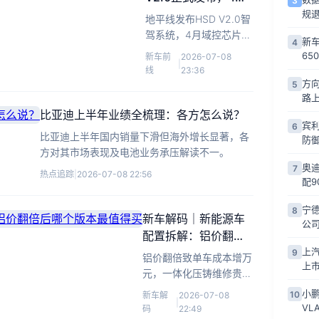
3
市占率跃升至国内第
规
地平线发布HSD V2.0智
二
驾系统，4月域控芯片市
新车
4
占率升至国内第二，预
65
新车前
2026-07-08
|
计年底交付20款车型。
线
23:36
方向
5
路
比亚迪上半年业绩全梳理：各方怎么说？
宾
6
比亚迪上半年国内销量下滑但海外增长显著，各
防
方对其市场表现及电池业务承压解读不一。
奥迪
7
热点追踪
|
2026-07-08 22:56
配9
宁
8
新车解码｜新能源车
公
配置拆解：铝价翻倍
后哪个版本最值得买
上汽
9
铝价翻倍致单车成本增万
上
元，一体化压铸维修贵。
拆解新旧款配置差异，帮
小鹏
10
新车解
2026-07-08
|
你算清高铝价时代哪款车
VL
码
22:49