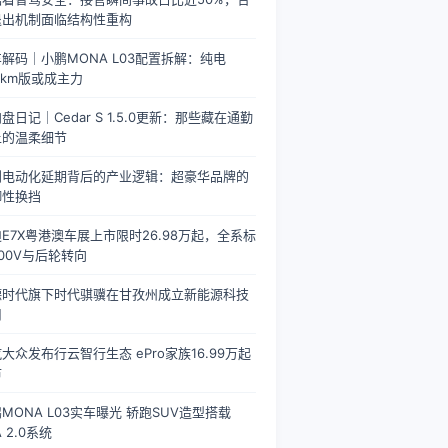
退出机制面临结构性重构
解码｜小鹏MONA L03配置拆解：纯电
0km版或成主力
盘日记｜Cedar S 1.5.0更新：那些藏在通勤
上的温柔细节
利电动化延期背后的产业逻辑：超豪华品牌的
御性换挡
E7X粤港澳车展上市限时26.98万起，全系标
00V与后轮转向
德时代旗下时代骐骥在甘孜州成立新能源科技
司
大众发布行云智行生态 ePro家族16.99万起
市
MONA L03实车曝光 轿跑SUV造型搭载
A 2.0系统