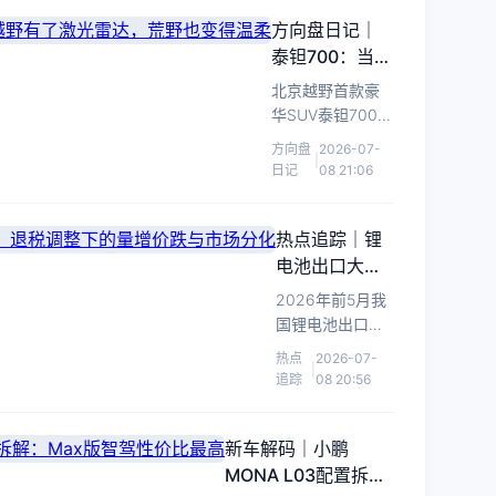
舰MPV验证高端化
能力并冲击百万销
方向盘日记｜
量目标。
泰钽700：当硬
派越野有了激
北京越野首款豪
光雷达，荒野
华SUV泰钽700发
也变得温柔
布，方盒子造型
方向盘
2026-07-
|
搭配激光雷达与
日记
08 21:06
增程动力，让越
野也能兼顾日常
舒适。
热点追踪｜锂
电池出口大增
45%：退税调
2026年前5月我
整下的量增价
国锂电池出口额
跌与市场分化
达400亿美元，
热点
2026-07-
|
同比增45%，欧
追踪
08 20:56
盟成主力市场，
对美出口萎缩，
行业加速洗牌。
新车解码｜小鹏
MONA L03配置拆