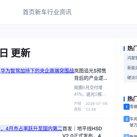
首页
新车
行业
资讯
热
8日 更新
鸿蒙
新能
岚图追光S预售
背后的产业逻
硬派S
辑：华为智驾加
岚图6月交付增
持下的央企高端
41%，追光S搭载
热
突围战
华为ADS5预售，
产经
2026-07-08
雪
|
1
以智驾与全球化破
周知
23:48
局高端市场。
车闻
2
破万
首发｜地平线HSD
V2.0正式发布，4月
数