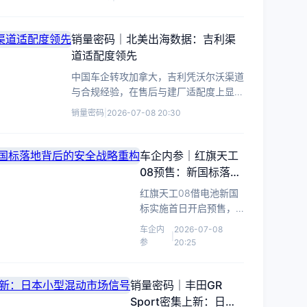
销量密码｜北美出海数据：吉利渠
道适配度领先
中国车企转攻加拿大，吉利凭沃尔沃渠道
与合规经验，在售后与建厂适配度上显著
领先比亚迪、奇瑞。
销量密码
|
2026-07-08 20:30
车企内参｜红旗天工
08预售：新国标落地
背后的安全战略重构
红旗天工08借电池新国
标实施首日开启预售，
以超标安全测试重塑家
车企内
2026-07-08
|
庭纯电市场认知，折射
参
20:25
央企新能源转型战略重
心调整。
销量密码｜丰田GR
Sport密集上新：日本