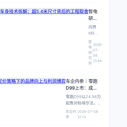
智电
研究
所｜
问界
问界
M9领
M9领
世加长
智
2026-
世加
版车长
电
07-
长版
超5.4
研
|
08
米，本
究
车身
21:54
所
文从白
技术
车身结
拆
构、底
解：
车企内参｜零跑
盘适配
超5.4
D99上市：成本
及智驾
米尺
定价策略下的品
边界解
零跑D99以24.98万
寸背
牌向上与利润博
读其技
起售对标埃尔法，
后的
弈
术含金
在毛利率承压背景
车企内
2026-07-08
工程
量与实
|
下，朱江明坚持成
参
21:13
取舍
用性。
本定价，试图以旗