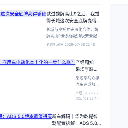
性价比最高。
试过魏牌高山9之后，我觉
得长城这次安全底牌亮得够
硬
长城与奥托立夫深化合作，魏
牌高山9全系标配顶级安全配
置，老司机聊聊真实用车安全
老司机说车
|
2026-07-08 22:48
感。
产经周知｜
采埃孚联手
众捷汽车：
采埃孚与众捷
商用车电动
汽车达成战略
化本土化的
合作，加速商
产经
2026-07-
|
一步什么
用车电动化零
周知
08 22:44
棋？
部件本地量
产，以渐进式
技术路径应对
新车解码｜华为乾崑智
中国市场转
驾配置拆解：ADS 5.0版