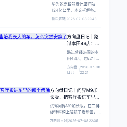
型。
本最值得买
华为乾崑智驾累计里程破
124亿公里，本文拆解各版
本差异，分析安全数据与购
新车解码
|
2026-07-08 22:43
买建议。
方向盘日记｜路
过本田4S店：那
些陪我长大的
路过曾经热闹的本
车，怎么突然安
田4S店，想起年少
静了
时对思域的向往。
方向盘
2026-07-08
|
如今销量暴跌的背
日记
22:21
后，是我们对出行
生活有了新期待。
方向盘日记｜问界M9加
长版：把客厅搬进车里的
那个傍晚
试驾问界M9加长版，在二排
旋转座椅上陪孩子看动画，
感受50万级SUV如何用空间
方向盘日记
|
2026-07-08 22:05
与智能重新定义家庭出行。