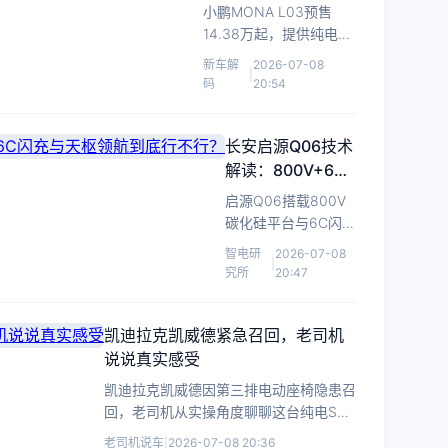
解：Max版智驾性价
小鹏MONA L03预售
比最高
14.38万起，提供纯电与
增程双动力。全系标配
新车解
2026-07-08
|
高阶智驾硬件，Max版算
码
20:54
力750TOPS，是兼顾智
能与预算的最优解。
长安启源Q06技术
解读：800V+6C
闪充与天枢领航到
启源Q06搭载800V
底行不行？
碳化硅平台与6C闪
充，配激光雷达及天
智电研
2026-07-08
|
枢领航系统，补能与
究所
20:47
智驾能力迎来代际升
级。
凯迪拉克凯威德紧急召回，老司机
说说真实感受
凯迪拉克凯威德因第三排电动座椅隐患召
回，老司机从实操角度聊聊这台纯电SUV
的真实用车体验与值不值。
老司机说车
|
2026-07-08 20:36