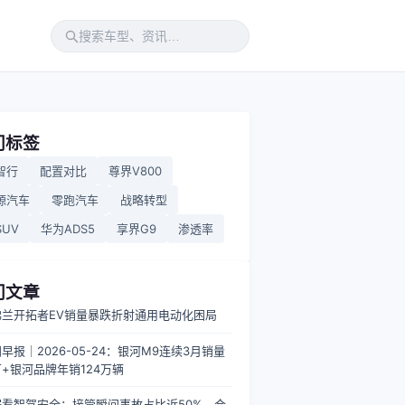
门标签
智行
配置对比
尊界V800
源汽车
零跑汽车
战略转型
UV
华为ADS5
享界G9
渗透率
门文章
佛兰开拓者EV销量暴跌折射通用电动化困局
早报｜2026-05-24：银河M9连续3月销量
+银河品牌年销124万辆
据看智驾安全：接管瞬间事故占比近50%，合